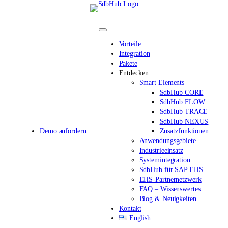
Direkt
zum
Inhalt
wechseln
Vorteile
Integration
Pakete
Entdecken
Smart Elements
SdbHub CORE
SdbHub FLOW
SdbHub TRACE
SdbHub NEXUS
Demo anfordern
Zusatzfunktionen
Anwendungsgebiete
Industrieeinsatz
Systemintegration
SdbHub für SAP EHS
EHS-Partnernetzwerk
FAQ – Wissenswertes
Blog & Neuigkeiten
Kontakt
English