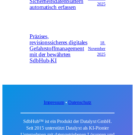
Sicherheitsdatenblättern
2025
automatisch erfassen
Präzises,
revisionssicheres digitales
18.
Gefahrstoffmanagement
November
mit der bewährten
2025
SdbHub-KI
Impressum
•
Datenschutz
SdbHub™ ist ein Produkt der Datalyxt GmbH.
Seit 2015 unterstützt Datalyxt als KI-Pionier
Unternehmen mit datengetriebenen Lösungen und