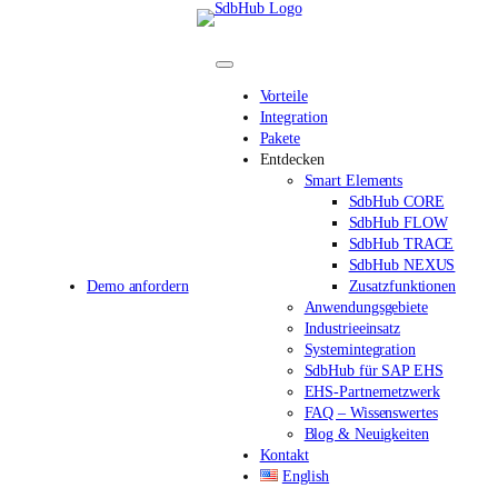
Direkt
zum
Inhalt
wechseln
Vorteile
Integration
Pakete
Entdecken
Smart Elements
SdbHub CORE
SdbHub FLOW
SdbHub TRACE
SdbHub NEXUS
Demo anfordern
Zusatzfunktionen
Anwendungsgebiete
Industrieeinsatz
Systemintegration
SdbHub für SAP EHS
EHS-Partnernetzwerk
FAQ – Wissenswertes
Blog & Neuigkeiten
Kontakt
English