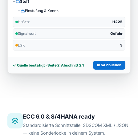
−
Stoff
−
Einstufung & Kennz.
H-Satz
H225
Signalwort
Gefahr
LGK
3
In SAP buchen
Quelle bestätigt · Seite 2, Abschnitt 2.1
ECC 6.0 & S/4HANA ready
Standardisierte Schnittstelle, SDSCOM XML / JSON
— keine Sonderlocke in deinem System.