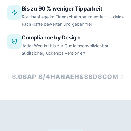
Bis zu 90 % weniger Tipparbeit
Routinepflege im Eigenschaftsbaum entfällt — deine
Fachkräfte bewerten und geben frei.
Compliance by Design
Jeder Wert ist bis zur Quelle nachvollziehbar —
auditsicher, lückenlos versioniert.
C 6.0
SAP S/4HANA
EH&S
SDSCOM XM