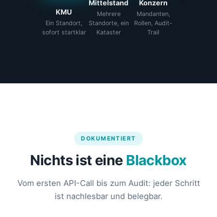
Mittelstand
Konzern
KMU
Mehrere
Mandanten,
Ein Standort,
Standorte, ein
Rollen, Audit-
sofort startklar
Kataster
Trail
DOKUMENTIERT
Nichts ist eine
Blackbox
Vom ersten API-Call bis zum Audit: jeder Schritt
ist nachlesbar und belegbar.