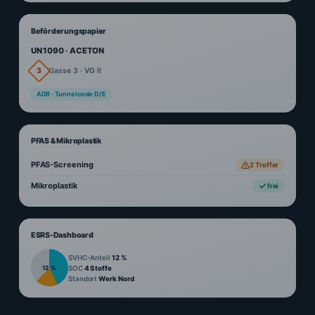
Beförderungspapier
UN 1090 · ACETON
3
Klasse 3 · VG II
ADR · Tunnelcode D/E
PFAS & Mikroplastik
PFAS-Screening
2 Treffer
Mikroplastik
frei
ESRS-Dashboard
SVHC-Anteil
12 %
SOC
4 Stoffe
12 %
Standort
Werk Nord