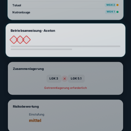
Toluol
WGK 2
Natronlauge
WGK 1
Betriebsanweisung · Aceton
Zusammenlagerung
LGK 3
LGK 5.1
Getrenntlagerung erforderlich
Risikobewertung
Einstufung
mittel