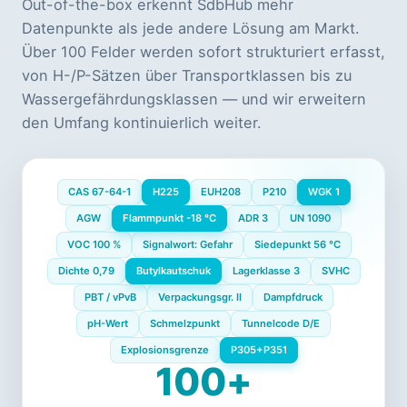
Out-of-the-box erkennt SdbHub mehr
Datenpunkte als jede andere Lösung am Markt.
Über 100 Felder werden sofort strukturiert erfasst,
von H-/P-Sätzen über Transportklassen bis zu
Wassergefährdungsklassen — und wir erweitern
den Umfang kontinuierlich weiter.
CAS 67-64-1
H225
EUH208
P210
WGK 1
AGW
Flammpunkt -18 °C
ADR 3
UN 1090
VOC 100 %
Signalwort: Gefahr
Siedepunkt 56 °C
Dichte 0,79
Butylkautschuk
Lagerklasse 3
SVHC
PBT / vPvB
Verpackungsgr. II
Dampfdruck
pH-Wert
Schmelzpunkt
Tunnelcode D/E
Explosionsgrenze
P305+P351
100+