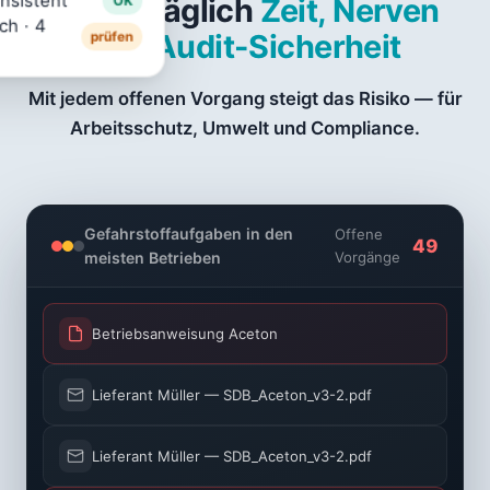
nsistent
kostet täglich
Zeit, Nerven
triebsanweisung
17%
ch · 4
WGK
und Audit-Sicherheit
prüfen
·
AwSV
·
ImSchG
entiert
Mit jedem offenen Vorgang steigt das Risiko — für
Arbeitsschutz, Umwelt und Compliance.
ut
mpliance
42
100
%
CSRD
·
·
ESRS
Gefahrstoffaufgaben in den
Offene
ADR
·
50
Audit-
meisten Betrieben
Vorgänge
3
Trail
UN-
komplett
Nr
·
LQ-
renzen
Einkauf: „Schaffe die Lieferanten-SDBs nicht mehr"
·
1.000
Pkt.
Betriebsanweisung Aceton
Lieferant Müller — SDB_Aceton_v3-2.pdf