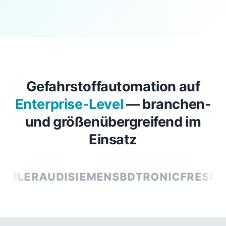
Gefahrstoffautomation auf
Enterprise-Level
— branchen-
und größenübergreifend im
Einsatz
ER
AUDI
SIEMENS
BDTRONIC
FRESENIUS