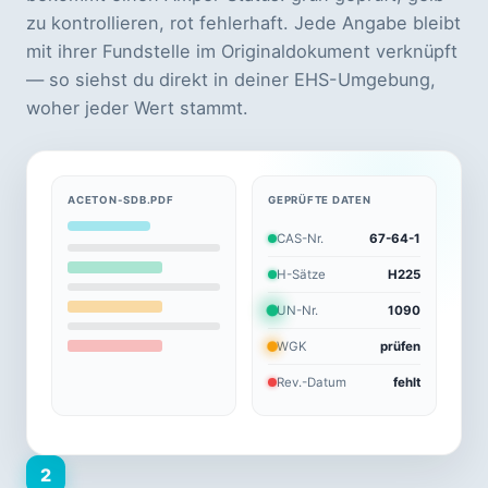
zu kontrollieren, rot fehlerhaft. Jede Angabe bleibt
mit ihrer Fundstelle im Originaldokument verknüpft
— so siehst du direkt in deiner EHS-Umgebung,
woher jeder Wert stammt.
ACETON-SDB.PDF
GEPRÜFTE DATEN
CAS-Nr.
67-64-1
H-Sätze
H225
UN-Nr.
1090
WGK
prüfen
Rev.-Datum
fehlt
2