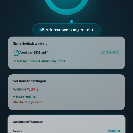
Betriebsanweisung erstellt
Sicherheitsdatenblatt
Aceton-SDB.pdf
v3.2 → v3.3
Automatisch auf aktuellem Stand
Versionsänderungen
WGK 1
→
WGK 2
+ H336 ergänzt
Abschnitt 9 geändert
Gefahrstoffkataster
Aceton
WGK 1