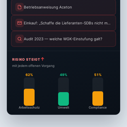
Lieferant Müller — SDB_Aceton_v3-2.pdf
Betriebsanweisung Aceton
Einkauf: „Schaffe die Lieferanten-SDBs nicht mehr"
↑
RISIKO STEIGT
mit jedem offenen Vorgang
65%
51%
52%
Arbeitsschutz
Umwelt
Compliance