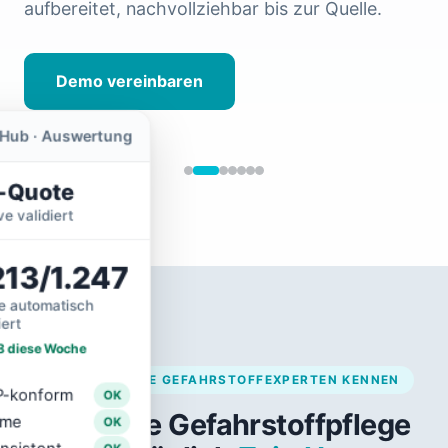
aufbereitet, nachvollziehbar bis zur Quelle.
Demo vereinbaren
SdbHub ·
Hub · Auswertung
Im Einsatz
s-Quote
Im
Einsatz
ve validiert
· pro
Rolle
213/1.247
Datenbasis
für jedes
Team sofort
fe automatisch
verfügbar
iert
8 diese Woche
lt
itsschutz
PROBLEME, DIE GEFAHRSTOFFEXPERTEN KENNEN
GK
248
P-konform
OK
3
Stoffe
Manuelle Gefahrstoffpflege
·
mme
OK
Kataster
·
·
OK