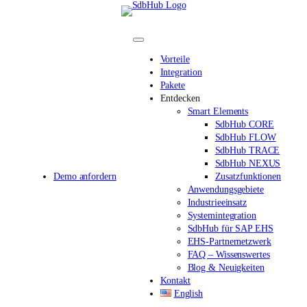
Direkt
zum
Inhalt
wechseln
Vorteile
Integration
Pakete
Entdecken
Smart Elements
SdbHub CORE
SdbHub FLOW
SdbHub TRACE
SdbHub NEXUS
Demo anfordern
Zusatzfunktionen
Anwendungsgebiete
Industrieeinsatz
Systemintegration
SdbHub für SAP EHS
EHS-Partnernetzwerk
FAQ – Wissenswertes
Blog & Neuigkeiten
Kontakt
English