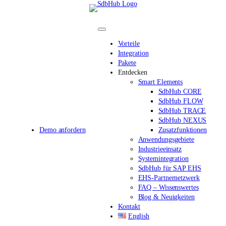
Direkt
zum
Inhalt
wechseln
Vorteile
Integration
Pakete
Entdecken
Smart Elements
SdbHub CORE
SdbHub FLOW
SdbHub TRACE
SdbHub NEXUS
Demo anfordern
Zusatzfunktionen
Anwendungsgebiete
Industrieeinsatz
Systemintegration
SdbHub für SAP EHS
EHS-Partnernetzwerk
FAQ – Wissenswertes
Blog & Neuigkeiten
Kontakt
English