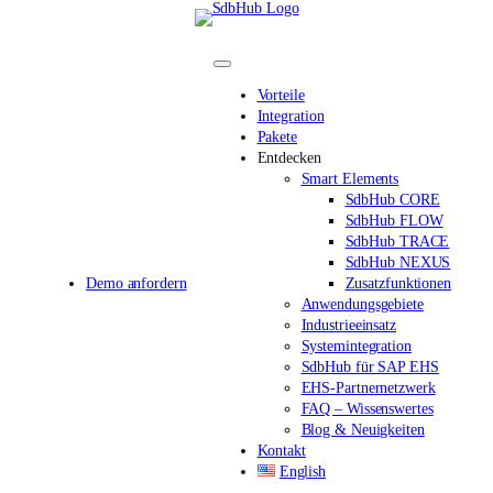
Direkt
zum
Inhalt
wechseln
Vorteile
Integration
Pakete
Entdecken
Smart Elements
SdbHub CORE
SdbHub FLOW
SdbHub TRACE
SdbHub NEXUS
Demo anfordern
Zusatzfunktionen
Anwendungsgebiete
Industrieeinsatz
Systemintegration
SdbHub für SAP EHS
EHS-Partnernetzwerk
FAQ – Wissenswertes
Blog & Neuigkeiten
Kontakt
English