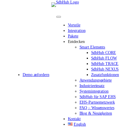
Direkt
zum
Inhalt
wechseln
Vorteile
Integration
Pakete
Entdecken
Smart Elements
SdbHub CORE
SdbHub FLOW
SdbHub TRACE
SdbHub NEXUS
Demo anfordern
Zusatzfunktionen
Anwendungsgebiete
Industrieeinsatz
Systemintegration
SdbHub für SAP EHS
EHS-Partnernetzwerk
FAQ – Wissenswertes
Blog & Neuigkeiten
Kontakt
English